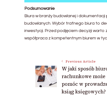
Podsumowanie
Biura w branży budowlanej i dokumentacji p
budowlanych. Wybór trafnego biura to de
inwestycji. Przed podjęciem decyzji warto 
współpraca z kompetentnym biurem w tyc
Post
Previous Article
W jaki sposób biur
Navigation
rachunkowe może
pomóc w prowadz
ksiąg księgowych?