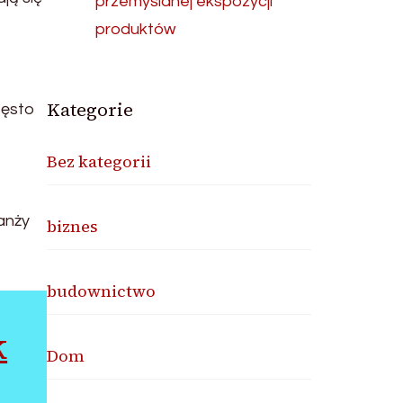
przemyślanej ekspozycji
produktów
Kategorie
zęsto
Bez kategorii
anży
biznes
budownictwo
k
Dom