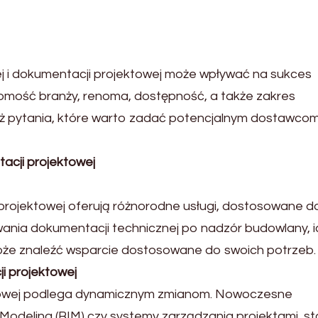
j i dokumentacji projektowej może wpływać na sukces
ajomość branży, renoma, dostępność, a także zakres
ż pytania, które warto zadać potencjalnym dostawcom
tacji projektowej
 projektowej oferują różnorodne usługi, dostosowane d
wania dokumentacji technicznej po nadzór budowlany, i
oże znaleźć wsparcie dostosowane do swoich potrzeb.
i projektowej
ktowej podlega dynamicznym zmianom. Nowoczesne
n Modeling (BIM) czy systemy zarządzania projektami, sta