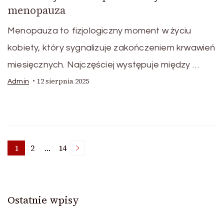
menopauza
Menopauza to fizjologiczny moment w życiu
kobiety, który sygnalizuje zakończeniem krwawień
miesięcznych. Najczęściej występuje między …
12 sierpnia 2025
Admin
Nawigacja
1
2
…
14
Page
Page
Page
po
Ostatnie wpisy
wpisach