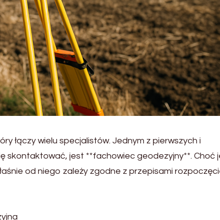
y łączy wielu specjalistów. Jednym z pierwszych i
ię skontaktować, jest **fachowiec geodezyjny**. Choć 
łaśnie od niego zależy zgodne z przepisami rozpoczęc
yjna