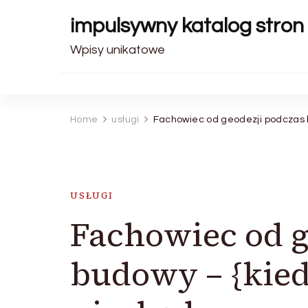
impulsywny katalog stron
Wpisy unikatowe
Home
usługi
Fachowiec od geodezji podczas 
USŁUGI
Fachowiec od g
budowy – {kied