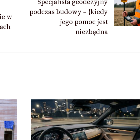
Specjalista geodezyjny
podczas budowy – {kiedy
ie w
jego pomoc jest
ach
niezbędna