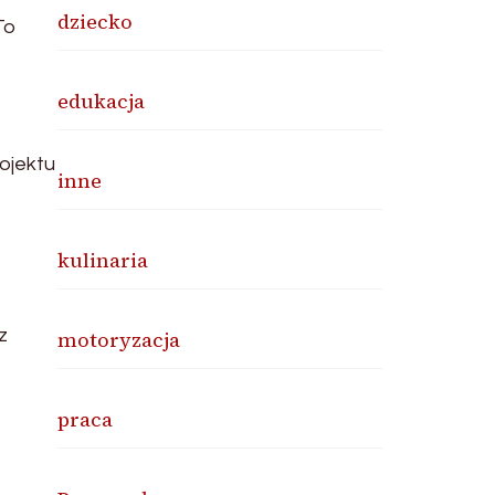
dziecko
To
edukacja
rojektu
inne
kulinaria
z
motoryzacja
praca