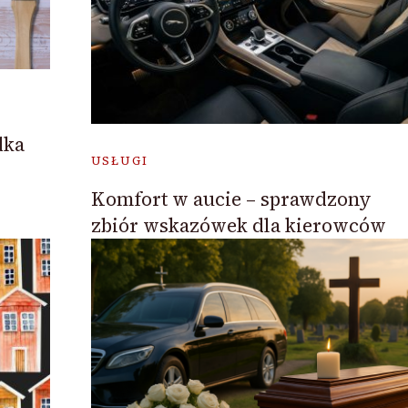
dka
USŁUGI
Komfort w aucie – sprawdzony
zbiór wskazówek dla kierowców